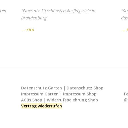
eren
"Eines der 30 schönsten Ausflugsziele in
"Einer d
"St
Brandenburg"
Berlin 
das
rbb
rbb
Datenschutz Garten
|
Datenschutz Shop
Impressum Garten
|
Impressum Shop
F
AGBs Shop
|
Widerrufsbelehrung Shop
©
Vertrag wiederrufen