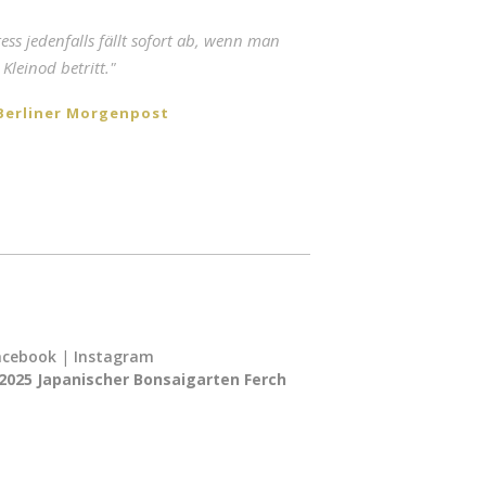
er 15 schönsten Parks und Gärten in
ress jedenfalls fällt sofort ab, wenn man
und Brandenburg."
 Kleinod betritt."
Berliner Morgenpost
acebook
|
Instagram
2025 Japanischer Bonsaigarten Ferch