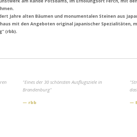
Kunstwerk am Rande Potsdams, im Erholungsort Ferch, mit de
nehmen.
dert Jahre alten Bäumen und monumentalen Steinen aus Japan
aus mit den Angeboten original japanischer Spezialitäten, m
“ (rbb).
eren
"Eines der 30 schönsten Ausflugsziele in
"Einer d
"St
Brandenburg"
Berlin 
das
rbb
rbb