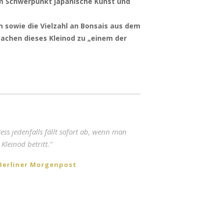
m Schwerpunkt japanische Kunst und
 sowie die Vielzahl an Bonsais aus dem
achen dieses Kleinod zu „einem der
er 15 schönsten Parks und Gärten in
ress jedenfalls fällt sofort ab, wenn man
und Brandenburg."
 Kleinod betritt."
Berliner Morgenpost