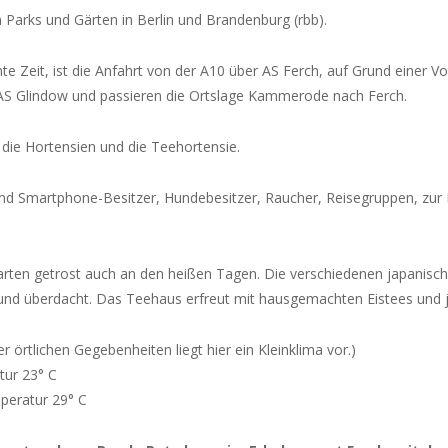
 Parks und Gärten in Berlin und Brandenburg (rbb).
e Zeit, ist die Anfahrt von der A10 über AS Ferch, auf Grund einer V
e AS Glindow und passieren die Ortslage Kammerode nach Ferch.
 die Hortensien und die Teehortensie.
und Smartphone-Besitzer, Hundebesitzer, Raucher, Reisegruppen, zur B
rten getrost auch an den heißen Tagen. Die verschiedenen japanisch
 und überdacht. Das Teehaus erfreut mit hausgemachten Eistees und 
r örtlichen Gegebenheiten liegt hier ein Kleinklima vor.)
tur 23° C
mperatur 29° C