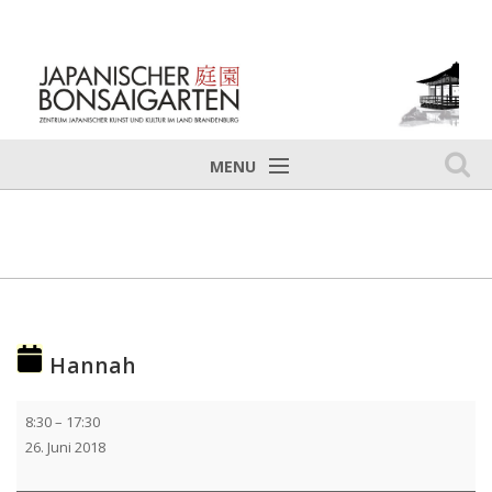
MENU
Home
Veranstaltungen
Tradition
Teehaus
Hannah
Über uns
Galerie
Hannah
8:30
–
17:30
26. Juni 2018
Jobs